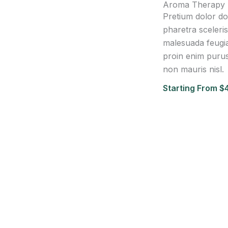
Aroma Therapy
Pretium dolor d
pharetra sceler
malesuada feugia
proin enim purus
non mauris nisl.
Starting From $