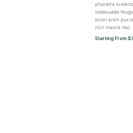
pharetra sceler
malesuada feugia
proin enim purus
non mauris nisl.
Starting From $