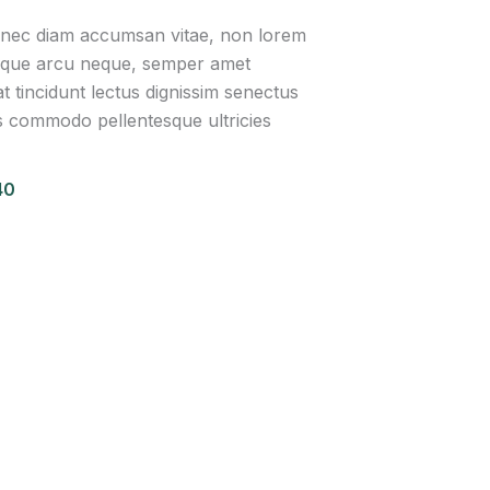
onec diam accumsan vitae, non lorem
isque arcu neque, semper amet
t tincidunt lectus dignissim senectus
 commodo pellentesque ultricies
40