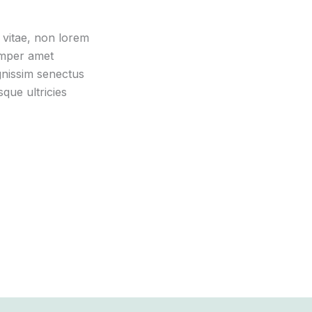
vitae, non lorem
emper amet
gnissim senectus
ue ultricies