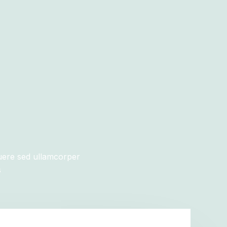
uere sed ullamcorper
s