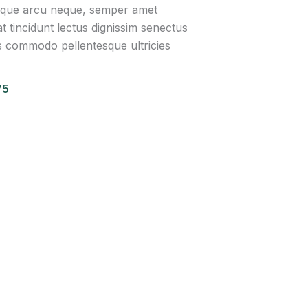
isque arcu neque, semper amet
t tincidunt lectus dignissim senectus
 commodo pellentesque ultricies
75