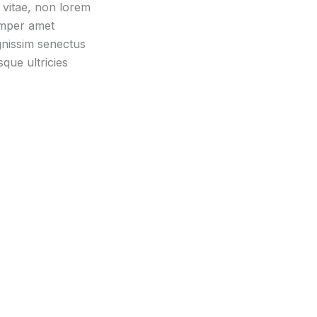
vitae, non lorem
emper amet
gnissim senectus
ue ultricies